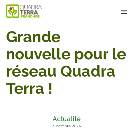
Panneau de gestion des cookies
Sk
Grande
to
co
nouvelle pour le
réseau Quadra
Terra !
Actualité
21 octobre 2024