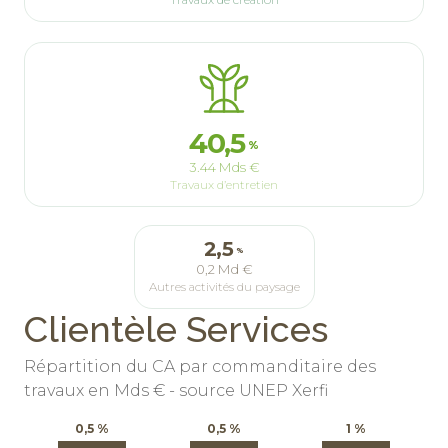
Travaux de création
40,5
%
3.44 Mds €
Travaux d’entretien
2,5
%
0,2 Md €
Autres activités du paysage
Clientèle Services
Répartition du CA par commanditaire des
travaux en Mds € - source UNEP Xerfi
0,5 %
0,5 %
1 %