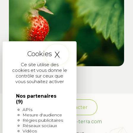
X
Masquer le band
Ce site utilise des
cookies et vous donne le
contrôle sur ceux que
vous souhaitez activer
Nos partenaires
(9)
Nous contacter
APIs
Mesure d'audience
Régies publicitaires
franchise@quadra-terra.com
Réseaux sociaux
Vidéos