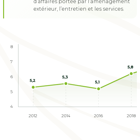
d’affaires portée par l’aménagement
extérieur, l’entretien et les services.
8
7
5,8
6
5,3
5,2
5,1
5
4
2012
2014
2016
2018