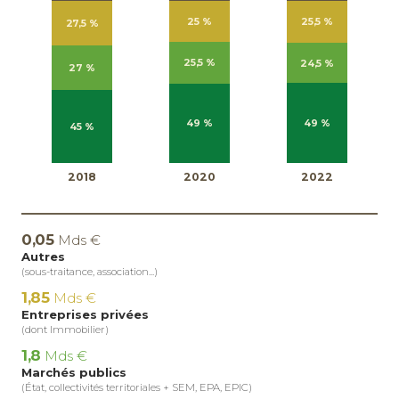
25 %
25,5 %
27,5 %
25,5 %
24,5 %
27 %
49 %
49 %
45 %
2018
2020
2022
0,05
Mds €
Autres
(sous-traitance, association...)
1,85
Mds €
Entreprises privées
(dont Immobilier)
1,8
Mds €
Marchés publics
(État, collectivités territoriales + SEM, EPA, EPIC)