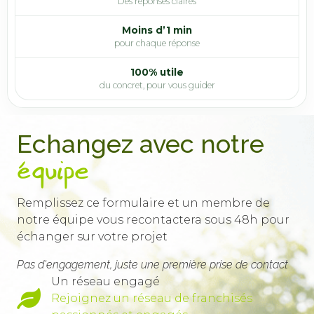
Des réponses claires
7
Le moment où ça fonctionne
00:42
Moins d’1 min
pour chaque réponse
8
Le détail qui change tout
00:42
100% utile
du concret, pour vous guider
9
Histoire d'absurdité
00:42
Echangez avec notre
10
Cliché
00:42
équipe
11
Fierté
00:42
Remplissez ce formulaire et un membre de
notre équipe vous recontactera sous 48h pour
12
échanger sur votre projet
En une phrase
00:42
Pas d'engagement, juste une première prise de contact
Un réseau engagé
13
Pratiques classiques
00:41
Rejoignez un réseau de franchisés