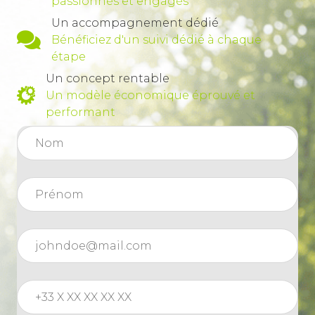
passionnés et engagés
14
Besoin de changement
00:41
Un accompagnement dédié
Bénéficiez d'un suivi dédié à chaque
Réponse à un enjeu
étape
15
00:41
environnemental
Un concept rentable
Un modèle économique éprouvé et
Réduction d'impact ou
16
00:49
performant
transformation du modèle ?
17
Plus qu'un métier
00:27
18
Ouverture en franchise
00:36
19
Question d'engagement
00:38
20
Hésitation
00:29