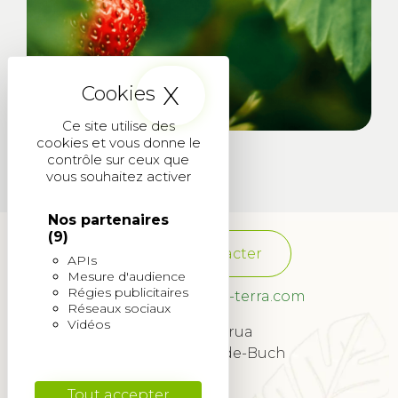
X
Masquer le band
Ce site utilise des
cookies et vous donne le
contrôle sur ceux que
vous souhaitez activer
Nos partenaires
(9)
Nous contacter
APIs
Mesure d'audience
Régies publicitaires
franchise@quadra-terra.com
Réseaux sociaux
Vidéos
34 Rue Lagrua
33260 La Teste-de-Buch
© 2022
Tout accepter