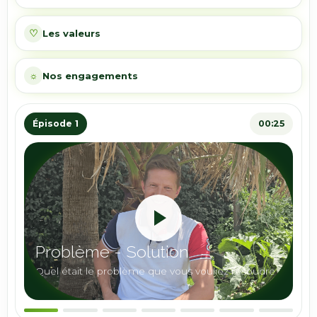
♡
Les valeurs
☼
Nos engagements
Épisode 1
00:25
Problème - Solution
Quel était le problème que vous vouliez résoudre
?