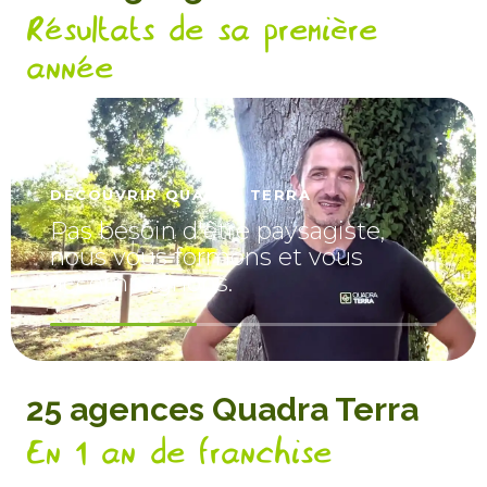
Résultats de sa première
année
DÉCOUVRIR QUADRA TERRA
Pas besoin d'être paysagiste,
nous vous formons et vous
accompagnons.
25 agences Quadra Terra
En 1 an de franchise