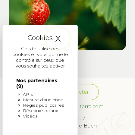
X
Masquer le band
Ce site utilise des
cookies et vous donne le
contrôle sur ceux que
vous souhaitez activer
Nos partenaires
(9)
Nous contacter
APIs
Mesure d'audience
Régies publicitaires
franchise@quadra-terra.com
Réseaux sociaux
Vidéos
34 Rue Lagrua
33260 La Teste-de-Buch