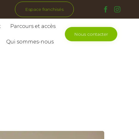
Espace franchisés
Skip
t
Parcours et accès
to
Nous contacter
content
Qui sommes-nous