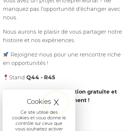
Vous avez un projet entrepreneurial ? Ne
manquez pas l’opportunité d’échanger avec
nous.
Nous aurons le plaisir de vous partager notre
histoire et nos expériences.
Rejoignez-nous pour une rencontre riche
en opportunités !
Stand
Q44 - R45
Demandez votre invitation gratuite et
X
Masquer le band
retrouvez-nous à l'événement !
Ce site utilise des
cookies et vous donne le
contrôle sur ceux que
vous souhaitez activer