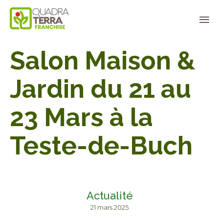
Panneau de gestion des cookies
Sk
Salon Maison &
to
co
Jardin du 21 au
23 Mars à la
Teste-de-Buch
Actualité
21 mars 2025