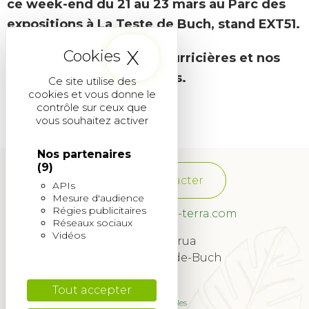
ce week-end du 21 au 23 mars au Parc des
expositions à La Teste de Buch, stand EXT51.
X
Masquer le band
Découvrez nos offres nourricières et nos
aménagements paysagers.
Ce site utilise des
cookies et vous donne le
contrôle sur ceux que
vous souhaitez activer
Nos partenaires
(9)
Nous contacter
APIs
Mesure d'audience
Régies publicitaires
franchise@quadra-terra.com
Réseaux sociaux
Vidéos
34 Rue Lagrua
33260 La Teste-de-Buch
© 2022
Tout accepter
Mentions légales