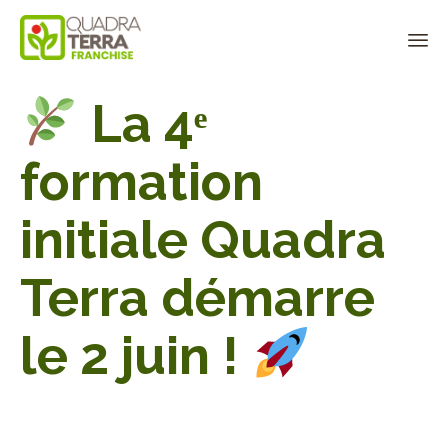
Panneau de gestion des cookies
Sk
La 4ᵉ
to
co
formation
initiale Quadra
Terra démarre
le 2 juin !