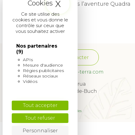
X
Masquer le band
Bienvenue Christophe dans l’aventure Quadra
Terra !
Ce site utilise des
cookies et vous donne le
contrôle sur ceux que
vous souhaitez activer
Nos partenaires
(9)
Nous contacter
APIs
Mesure d'audience
Régies publicitaires
franchise@quadra-terra.com
Réseaux sociaux
Vidéos
34 Rue Lagrua
33260 La Teste-de-Buch
© 2022
Tout accepter
Mentions légales
Tout refuser
Personnaliser