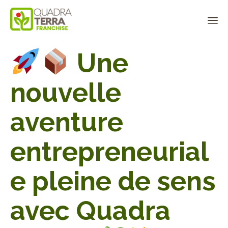
Panneau de gestion des cookies
Sk
Une
to
co
nouvelle
aventure
entrepreneurial
e pleine de sens
avec Quadra