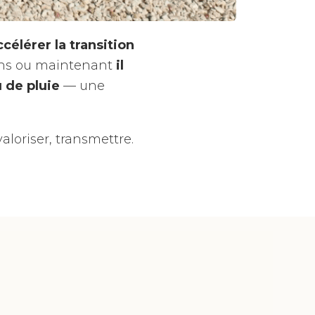
célérer la transition
ens ou maintenant
il
 de pluie
— une
loriser, transmettre.