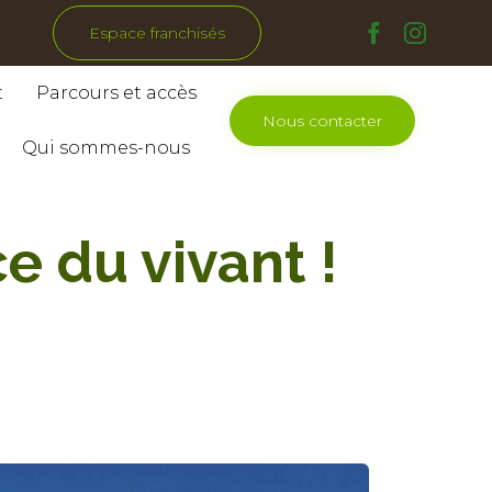
Espace franchisés
Skip
t
Parcours et accès
to
Nous contacter
content
Qui sommes-nous
e du vivant !