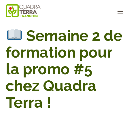
Panneau de gestion des cookies
Sk
Semaine 2 de
to
co
formation pour
la promo #5
chez Quadra
Terra !