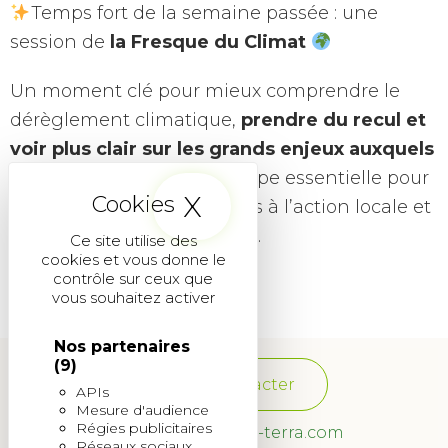
Temps fort de la semaine passée : une
session de
la Fresque du Climat
Un moment clé pour mieux comprendre le
dérèglement climatique,
prendre du recul et
voir plus clair sur les grands enjeux auxquels
nous faisons face
. Une étape essentielle pour
X
Masquer le band
donner encore plus de sens à l’action locale et
à l’engagement de chacun.
Ce site utilise des
cookies et vous donne le
contrôle sur ceux que
vous souhaitez activer
Nos partenaires
(9)
Nous contacter
APIs
Mesure d'audience
Régies publicitaires
franchise@quadra-terra.com
Réseaux sociaux