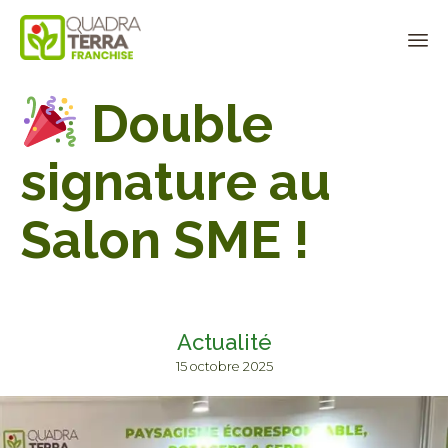
Panneau de gestion des cookies
Sk
Double
to
co
signature au
Salon SME !
Actualité
15 octobre 2025