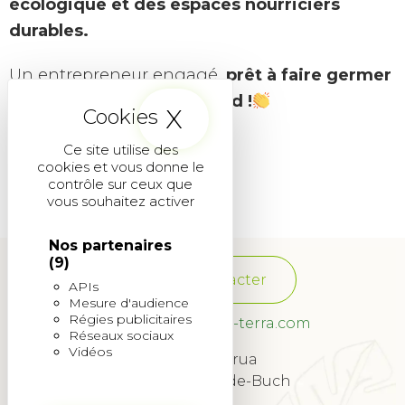
écologique et des espaces nourriciers
durables.
Un entrepreneur engagé,
prêt à faire germer
l’impact positif dans le Sud !
X
Masquer le band
Bienvenue Christophe
Ce site utilise des
cookies et vous donne le
contrôle sur ceux que
vous souhaitez activer
Nos partenaires
(9)
Nous contacter
APIs
Mesure d'audience
Régies publicitaires
franchise@quadra-terra.com
Réseaux sociaux
Vidéos
34 Rue Lagrua
33260 La Teste-de-Buch