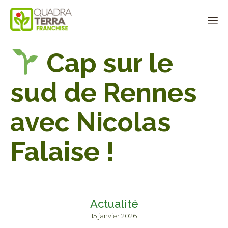
Panneau de gestion des cookies
Sk
Cap sur le
to
co
sud de Rennes
avec Nicolas
Falaise !
Actualité
15 janvier 2026