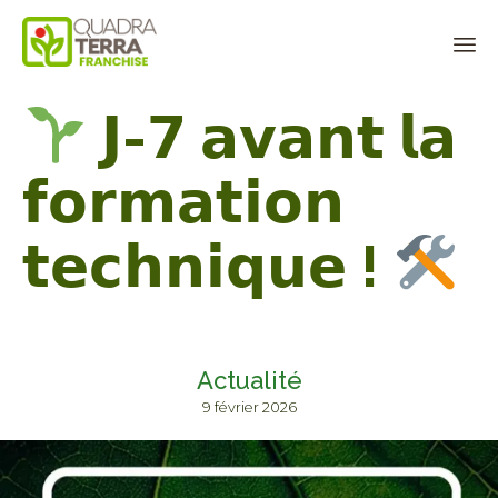
Panneau de gestion des cookies
Sk
𝗝-𝟳 𝗮𝘃𝗮𝗻𝘁 𝗹𝗮
to
co
𝗳𝗼𝗿𝗺𝗮𝘁𝗶𝗼𝗻
𝘁𝗲𝗰𝗵𝗻𝗶𝗾𝘂𝗲 !
Actualité
9 février 2026