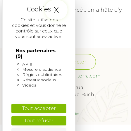
X
Masquer le band
Le compte à rebours est lancé… on a hâte d’y
être !
Ce site utilise des
cookies et vous donne le
contrôle sur ceux que
vous souhaitez activer
Nos partenaires
(9)
Nous contacter
APIs
Mesure d'audience
Régies publicitaires
franchise@quadra-terra.com
Réseaux sociaux
Vidéos
34 Rue Lagrua
33260 La Teste-de-Buch
© 2022
Tout accepter
Mentions légales
Tout refuser