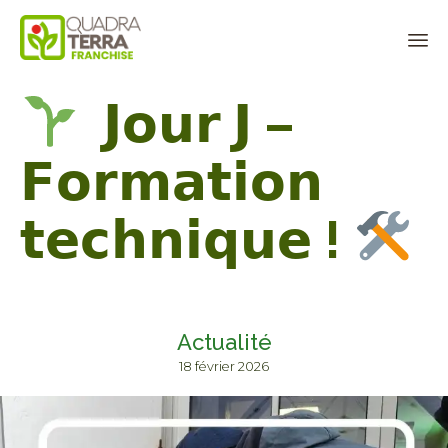
Panneau de gestion des cookies
Sk
𝗝𝗼𝘂𝗿 𝗝 –
to
co
𝗙𝗼𝗿𝗺𝗮𝘁𝗶𝗼𝗻
𝘁𝗲𝗰𝗵𝗻𝗶𝗾𝘂𝗲 !
Actualité
18 février 2026