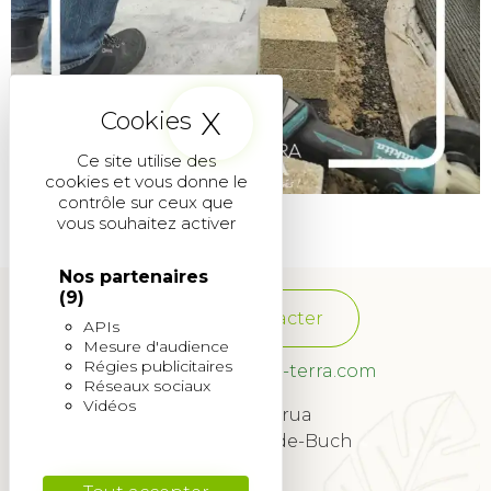
X
Masquer le band
Ce site utilise des
cookies et vous donne le
contrôle sur ceux que
vous souhaitez activer
Nos partenaires
(9)
Nous contacter
APIs
Mesure d'audience
Régies publicitaires
franchise@quadra-terra.com
Réseaux sociaux
Vidéos
34 Rue Lagrua
33260 La Teste-de-Buch
© 2022