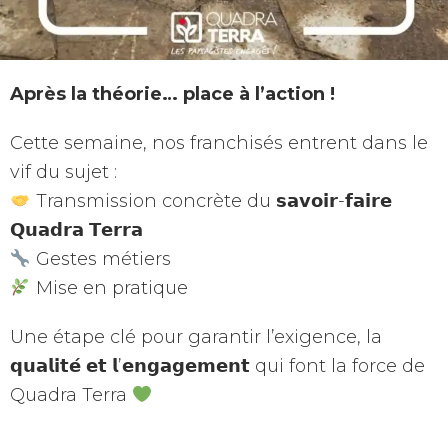
Après la théorie… place à l’action !
Cette semaine, nos franchisés entrent dans le
vif du sujet :
Transmission concrète du 𝘀𝗮𝘃𝗼𝗶𝗿-𝗳𝗮𝗶𝗿𝗲
𝗤𝘂𝗮𝗱𝗿𝗮 𝗧𝗲𝗿𝗿𝗮
Gestes métiers
Mise en pratique
Une étape clé pour garantir l’exigence, la
𝗾𝘂𝗮𝗹𝗶𝘁𝗲́ 𝗲𝘁 𝗹’𝗲𝗻𝗴𝗮𝗴𝗲𝗺𝗲𝗻𝘁 qui font la force de
Quadra Terra