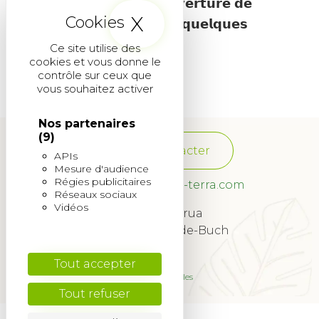
Prochain chapitre : 𝗹’𝗼𝘂𝘃𝗲𝗿𝘁𝘂𝗿𝗲 𝗱𝗲
X
Masquer le band
𝗻𝗼𝘂𝘃𝗲𝗹𝗹𝗲𝘀 𝗮𝗴𝗲𝗻𝗰𝗲𝘀 𝗱𝗮𝗻𝘀 𝗾𝘂𝗲𝗹𝗾𝘂𝗲𝘀
𝘀𝗲𝗺𝗮𝗶𝗻𝗲𝘀 !
Ce site utilise des
cookies et vous donne le
contrôle sur ceux que
vous souhaitez activer
Nos partenaires
(9)
Nous contacter
APIs
Mesure d'audience
Régies publicitaires
franchise@quadra-terra.com
Réseaux sociaux
Vidéos
34 Rue Lagrua
33260 La Teste-de-Buch
© 2022
Tout accepter
Mentions légales
Tout refuser