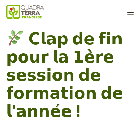
Panneau de gestion des cookies
Sk
𝗖𝗹𝗮𝗽 𝗱𝗲 𝗳𝗶𝗻
to
co
𝗽𝗼𝘂𝗿 𝗹𝗮 𝟭𝗲̀𝗿𝗲
𝘀𝗲𝘀𝘀𝗶𝗼𝗻 𝗱𝗲
𝗳𝗼𝗿𝗺𝗮𝘁𝗶𝗼𝗻 𝗱𝗲
𝗹’𝗮𝗻𝗻𝗲́𝗲 !