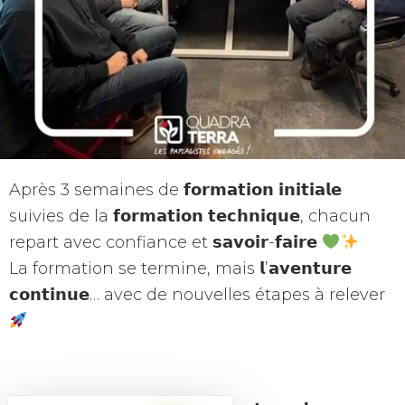
Après 3 semaines de 𝗳𝗼𝗿𝗺𝗮𝘁𝗶𝗼𝗻 𝗶𝗻𝗶𝘁𝗶𝗮𝗹𝗲
suivies de la 𝗳𝗼𝗿𝗺𝗮𝘁𝗶𝗼𝗻 𝘁𝗲𝗰𝗵𝗻𝗶𝗾𝘂𝗲, chacun
repart avec confiance et 𝘀𝗮𝘃𝗼𝗶𝗿-𝗳𝗮𝗶𝗿𝗲
La formation se termine, mais 𝗹’𝗮𝘃𝗲𝗻𝘁𝘂𝗿𝗲
𝗰𝗼𝗻𝘁𝗶𝗻𝘂𝗲… avec de nouvelles étapes à relever