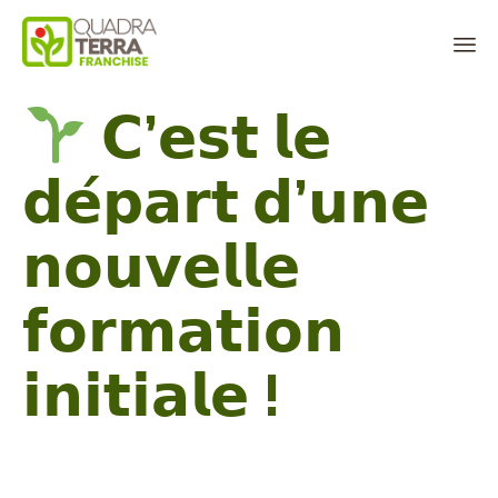
Panneau de gestion des cookies
Sk
𝗖’𝗲𝘀𝘁 𝗹𝗲
to
co
𝗱𝗲́𝗽𝗮𝗿𝘁 𝗱’𝘂𝗻𝗲
𝗻𝗼𝘂𝘃𝗲𝗹𝗹𝗲
𝗳𝗼𝗿𝗺𝗮𝘁𝗶𝗼𝗻
𝗶𝗻𝗶𝘁𝗶𝗮𝗹𝗲 !