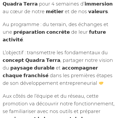
𝗤𝘂𝗮𝗱𝗿𝗮 𝗧𝗲𝗿𝗿𝗮 pour 4 semaines d’𝗶𝗺𝗺𝗲𝗿𝘀𝗶𝗼𝗻
au cœur de notre 𝗺𝗲́𝘁𝗶𝗲𝗿 et de nos 𝘃𝗮𝗹𝗲𝘂𝗿𝘀.
Au programme : du terrain, des échanges et
une 𝗽𝗿𝗲́𝗽𝗮𝗿𝗮𝘁𝗶𝗼𝗻 𝗰𝗼𝗻𝗰𝗿𝗲̀𝘁𝗲 de leur 𝗳𝘂𝘁𝘂𝗿𝗲
𝗮𝗰𝘁𝗶𝘃𝗶𝘁𝗲́.
L’objectif : transmettre les fondamentaux du
𝗰𝗼𝗻𝗰𝗲𝗽𝘁 𝗤𝘂𝗮𝗱𝗿𝗮 𝗧𝗲𝗿𝗿𝗮, partager notre vision
du 𝗽𝗮𝘆𝘀𝗮𝗴𝗲 𝗱𝘂𝗿𝗮𝗯𝗹𝗲 et 𝗮𝗰𝗰𝗼𝗺𝗽𝗮𝗴𝗻𝗲𝗿
𝗰𝗵𝗮𝗾𝘂𝗲 𝗳𝗿𝗮𝗻𝗰𝗵𝗶𝘀𝗲́ dans les premières étapes
de son développement entrepreneurial
Aux côtés de l’équipe et du réseau, cette
promotion va découvrir notre fonctionnement,
se familiariser avec nos outils et préparer