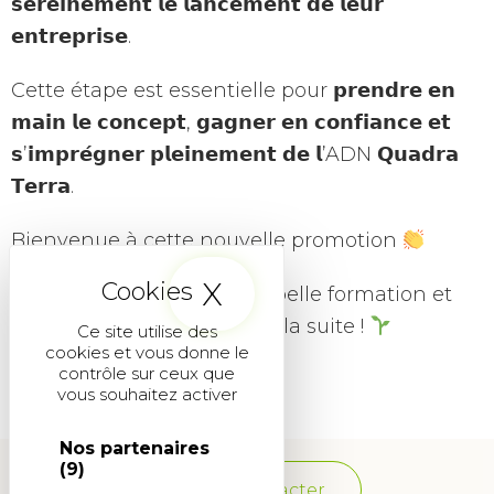
𝘀𝗲𝗿𝗲𝗶𝗻𝗲𝗺𝗲𝗻𝘁 𝗹𝗲 𝗹𝗮𝗻𝗰𝗲𝗺𝗲𝗻𝘁 𝗱𝗲 𝗹𝗲𝘂𝗿
𝗲𝗻𝘁𝗿𝗲𝗽𝗿𝗶𝘀𝗲.
Cette étape est essentielle pour 𝗽𝗿𝗲𝗻𝗱𝗿𝗲 𝗲𝗻
𝗺𝗮𝗶𝗻 𝗹𝗲 𝗰𝗼𝗻𝗰𝗲𝗽𝘁, 𝗴𝗮𝗴𝗻𝗲𝗿 𝗲𝗻 𝗰𝗼𝗻𝗳𝗶𝗮𝗻𝗰𝗲 𝗲𝘁
𝘀’𝗶𝗺𝗽𝗿𝗲́𝗴𝗻𝗲𝗿 𝗽𝗹𝗲𝗶𝗻𝗲𝗺𝗲𝗻𝘁 𝗱𝗲 𝗹’ADN 𝗤𝘂𝗮𝗱𝗿𝗮
𝗧𝗲𝗿𝗿𝗮.
Bienvenue à cette nouvelle promotion
X
Masquer le band
Nous leur souhaitons une belle formation et
beaucoup de réussite pour la suite !
Ce site utilise des
cookies et vous donne le
contrôle sur ceux que
vous souhaitez activer
Nos partenaires
(9)
Nous contacter