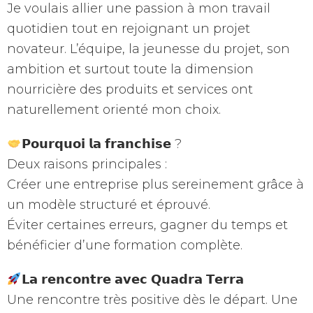
Je voulais allier une passion à mon travail
quotidien tout en rejoignant un projet
novateur. L’équipe, la jeunesse du projet, son
ambition et surtout toute la dimension
nourricière des produits et services ont
naturellement orienté mon choix.
𝗣𝗼𝘂𝗿𝗾𝘂𝗼𝗶 𝗹𝗮 𝗳𝗿𝗮𝗻𝗰𝗵𝗶𝘀𝗲 ?
Deux raisons principales :
Créer une entreprise plus sereinement grâce à
un modèle structuré et éprouvé.
Éviter certaines erreurs, gagner du temps et
bénéficier d’une formation complète.
𝗟𝗮 𝗿𝗲𝗻𝗰𝗼𝗻𝘁𝗿𝗲 𝗮𝘃𝗲𝗰 𝗤𝘂𝗮𝗱𝗿𝗮 𝗧𝗲𝗿𝗿𝗮
Une rencontre très positive dès le départ. Une