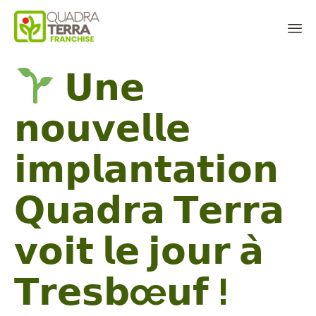
Panneau de gestion des cookies
Sk
𝗨𝗻𝗲
to
co
𝗻𝗼𝘂𝘃𝗲𝗹𝗹𝗲
𝗶𝗺𝗽𝗹𝗮𝗻𝘁𝗮𝘁𝗶𝗼𝗻
𝗤𝘂𝗮𝗱𝗿𝗮 𝗧𝗲𝗿𝗿𝗮
𝘃𝗼𝗶𝘁 𝗹𝗲 𝗷𝗼𝘂𝗿 𝗮̀
𝗧𝗿𝗲𝘀𝗯œ𝘂𝗳 !