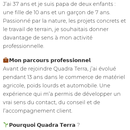
J’ai 37 ans et je suis papa de deux enfants :
une fille de 10 ans et un garçon de 7 ans.
Passionné par la nature, les projets concrets et
le travail de terrain, je souhaitais donner
davantage de sens à mon activité
professionnelle.
𝗠𝗼𝗻 𝗽𝗮𝗿𝗰𝗼𝘂𝗿𝘀 𝗽𝗿𝗼𝗳𝗲𝘀𝘀𝗶𝗼𝗻𝗻𝗲𝗹
Avant de rejoindre Quadra Terra, j’ai évolué
pendant 13 ans dans le commerce de matériel
agricole, poids lourds et automobile. Une
expérience qui m’a permis de développer un
vrai sens du contact, du conseil et de
l’accompagnement client.
𝗣𝗼𝘂𝗿𝗾𝘂𝗼𝗶 𝗤𝘂𝗮𝗱𝗿𝗮 𝗧𝗲𝗿𝗿𝗮 ?