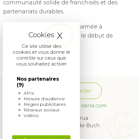
communauté solide de franchisés et des
partenariats durables.
Une nouvelle graine est semée à
X
Masquer le band
𝗧𝗿𝗲𝘀𝗯œ𝘂𝗳… et ce n’est que le début de
l’aventure
Ce site utilise des
cookies et vous donne le
contrôle sur ceux que
vous souhaitez activer
Nos partenaires
(9)
Nous contacter
APIs
Mesure d'audience
Régies publicitaires
franchise@quadra-terra.com
Réseaux sociaux
Vidéos
34 Rue Lagrua
33260 La Teste-de-Buch
© 2022