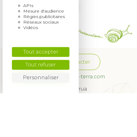
APIs
Mesure d'audience
Régies publicitaires
Réseaux sociaux
Vidéos
Tout accepter
Nous contacter
Tout refuser
franchise@quadra-terra.com
Personnaliser
34 Rue Lagrua
33260 La Teste-de-Buch
© 2022
Mentions légales